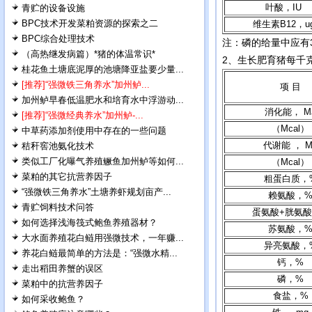
叶酸，IU
青贮的设备设施
BPC技术开发菜粕资源的探索之二
维生素B12，u
BPC综合处理技术
注：磷的给量中应有
（高热继发病篇）*猪的体温常识*
2、生长肥育猪每千
桂花鱼土塘底泥厚的池塘降亚盐要少量...
[推荐]“强微铁三角养水”加州鲈...
项 目
加州鲈早春低温肥水和培育水中浮游动...
消化能， M
[推荐]“强微经典养水”加州鲈-...
（Mcal）
中草药添加剂使用中存在的一些问题
代谢能 ， M
秸秆窖池氨化技术
类似工厂化曝气养殖鳜鱼加州鲈等如何...
（Mcal）
菜粕的其它抗营养因子
粗蛋白质，
“强微铁三角养水”土塘养虾规划亩产...
赖氨酸，
青贮饲料技术问答
蛋氨酸+胱氨酸
如何选择浅海筏式鲍鱼养殖器材？
苏氨酸，
大水面养殖花白鲢用强微技术，一年赚...
异亮氨酸，
养花白鲢最简单的方法是：“强微水精...
钙，%
走出稻田养蟹的误区
磷，%
菜粕中的抗营养因子
食盐，%
如何采收鲍鱼？