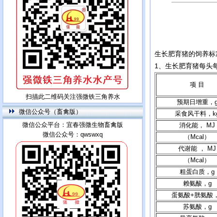
生长肥育猪的饲养标
1、生长肥育猪每头
项 目
扫描此二维码关注强微铁三角养水
预期日增重，
微信公众号（畜禽版）
采食风干料，k
微信公众平台：宜春强微生物畜禽版
消化能， MJ
微信公众号：qwswxq
（Mcal）
代谢能 ， MJ
（Mcal）
粗蛋白质，g
赖氨酸，g
蛋氨酸+胱氨酸
苏氨酸，g