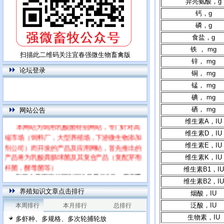
异亮氨酸，g
钙，g
磷，g
食盐，g
铁 ， mg
扫描此二维码关注宜春强微生物畜禽版
锌， mg
论坛登录
铜， mg
锰， mg
碘， mg
硒， mg
网站公告
维生素A，IU
本网站为饲用乳酸菌特别网站，专门针对高
端市场（饲料厂，大型养殖场，下游微生物添加
维生素D，IU
剂公司）而开发的产品及应用网站，首先推出的
维生素E，IU
产品将为乳酸粪肠球菌及其复合产品（复配芽孢
维生素K，IU
杆菌，酵母菌等）
维生素B1，IU
每篇文章下面的网友评论只显示5条，要想看
维生素B2，IU
全部评论，请点击网友评论框右上角的“更多”
养殖知识文章点击排行
烟酸，IU
泛酸，IU
本周排行
本月排行
总排行
生物素，IU
多虾种、多规格、多次轮捕轮放