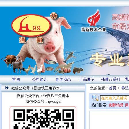
首 页
公司简介
新闻动态
产品展示
强微99系列
乳
微信公众号（强微铁三角养水）
您的位置：
首页
》
养殖
微信公众平台：强微铁三角养水
微信公众号：qwtsjys
热门搜索:
发酵鸡粪
保