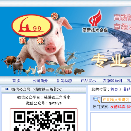
首 页
公司简介
新闻动态
产品展示
强微99系列
乳
微信公众号（强微铁三角养水）
您的位置：
首页
》
养殖
微信公众平台：强微铁三角养水
微信公众号：qwtsjys
热门搜索:
发酵鸡粪
保