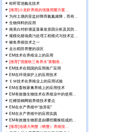
秸秆窖池氨化技术
[推荐]小龙虾养殖的强微用菌方案...
为何土塘的亚盐好降而氨氮难降，而有...
生物饵料的应用
南美白对虾塘蓝藻暴发原因分析及其防...
规模化猪场粪污处理工程模式与技术定...
梭鱼养殖技术之一
走出稻田养蟹的误区
EM技术在养殖业上的应用
[推荐]“强微铁三角养水”黄颡鱼...
EM技术在我国的应用推广应用
EM在环境保护上的应用技术
ＥＭ技术在养殖业上的应用试验
EM在畜牧家禽养殖上的应用技术
EM有效微生物技术在养殖业中的使用...
红鳍笛鲷网箱养殖技术要点
EM在水产养殖中“放异彩”
EM在水产养殖中的应用实践
EM有效微生物群是由哪些菌株组成的...
[推荐]池塘大闸蟹（螃蟹）养殖技...