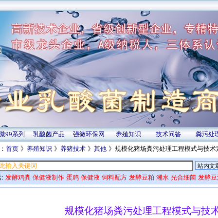
微99系列
乳酸菌产品
强微环保网
养殖知识
技术问答
粪污处
：
首页
》
养殖知识
》
养猪技术
》
其他
》规模化猪场粪污处理工程模式与技术
:
发酵鸡粪
保健液制作
蛋鸡
保健液
饲料配方
发酵豆粕
潲水
光合细菌
发酵豆
规模化猪场粪污处理工程模式与技