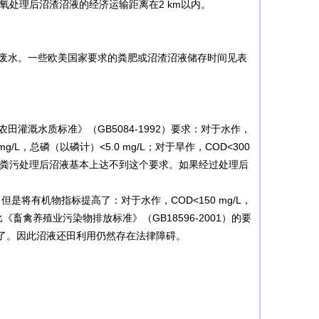
处理后沼渣沼液的经济运输距离在2 km以内。
废水。一些欧美国家要求的粪肥或沼渣沼液储存时间见表
溉水质标准》（GB5084-1992）要求：对于水作，
mg/L，总磷（以磷计）<5.0 mg/L；对于旱作，COD<300
mg/L。畜禽粪污处理后沼液基本上达不到这个要求。如果经过处理后
是将有机物指标提高了：对于水作，COD<150 mg/L，
个标准比《畜禽养殖业污染物排放标准》（GB18596-2001）的要
了。因此沼液还田利用仍然存在法律障碍。