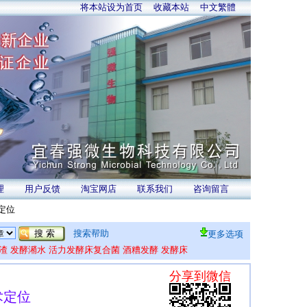
将本站设为首页
收藏本站
中文繁體
理
用户反馈
淘宝网店
联系我们
咨询留言
定位
搜索帮助
更多选项
渣
发酵潲水
活力发酵床复合菌
酒糟发酵
发酵床
术定位