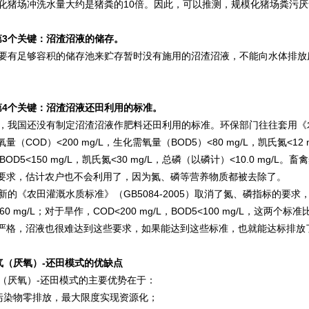
猪场冲洗水量大约是猪粪的10倍。因此，可以推测，规模化猪场粪污厌氧
第3个关键：沼渣沼液的储存。
有足够容积的储存池来贮存暂时没有施用的沼渣沼液，不能向水体排放
第4个关键：沼渣沼液还田利用的标准。
我国还没有制定沼渣沼液作肥料还田利用的标准。环保部门往往套用《农田灌
量（COD）<200 mg/L，生化需氧量（BOD5）<80 mg/L，凯氏氮<12 
，BOD5<150 mg/L，凯氏氮<30 mg/L，总磷（以磷计）<10.0 
要求，估计农户也不会利用了，因为氮、磷等营养物质都被去除了。
的《农田灌溉水质标准》（GB5084-2005）取消了氮、磷指标的要求，但
<60 mg/L；对于旱作，COD<200 mg/L，BOD5<100 mg/L，这两
严格，沼液也很难达到这些要求，如果能达到这些标准，也就能达标排放
气（厌氧）-还田模式的优缺点
厌氧）-还田模式的主要优势在于：
染物零排放，最大限度实现资源化；