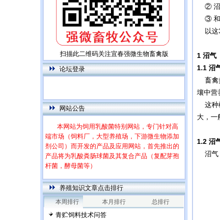
② 沼
③ 和
以这3
扫描此二维码关注宜春强微生物畜禽版
1
沼气
1.1
沼
论坛登录
畜禽粪
壤中营
这种模
网站公告
大，一
本网站为饲用乳酸菌特别网站，专门针对高
端市场（饲料厂，大型养殖场，下游微生物添加
剂公司）而开发的产品及应用网站，首先推出的
1.2
沼
产品将为乳酸粪肠球菌及其复合产品（复配芽孢
沼气（
杆菌，酵母菌等）
每篇文章下面的网友评论只显示5条，要想看
全部评论，请点击网友评论框右上角的“更多”
养殖知识文章点击排行
本周排行
本月排行
总排行
青贮饲料技术问答