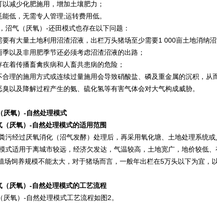
以减少化肥施用，增加土壤肥力；
能低，无需专人管理;运转费用低。
沼气（厌氧）-还田模式也存在以下问题：
要有大量土地利用沼渣沼液，出栏万头猪场至少需要1 000亩土地消纳
季以及非用肥季节还必须考虑沼渣沼液的出路；
在着传播畜禽疾病和人畜共患病的危险；
合理的施用方式或连续过量施用会导致硝酸盐、磷及重金属的沉积，从
臭以及降解过程产生的氨、硫化氢等有害气体会对大气构成威胁。
（厌氧）-自然处理模式
气（厌氧）-自然处理模式的适用范围
污经过厌氧消化（沼气发酵）处理后，再采用氧化塘、土地处理系统或
式适用于离城市较远，经济欠发达，气温较高，土地宽广，地价较低、
殖场饲养规模不能太大，对于猪场而言，一般年出栏在5万头以下为宜，
气（厌氧）-自然处理模式的工艺流程
厌氧）-自然处理模式工艺流程如图2。