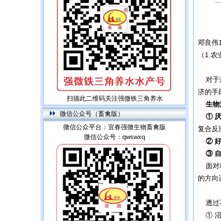
邓良伟
（1.
对于规
济的手
扫描此二维码关注强微铁三角养水
生物
微信公众号（畜禽版）
① 
微信公众平台：宜春强微生物畜禽版
复合反
微信公众号：qwswxq
② 
③ 
面对种
的方向
透过不
① 沼