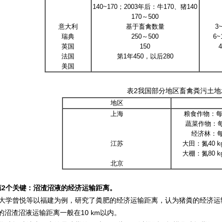
140~170；2003年后：牛170、猪140
170～500
意大利
基于畜禽数量
3
瑞典
250～500
6~
英国
150
4
法国
第1年450，以后280
美国
表2我国部分地区畜禽粪污土地
地区
上海
粮食作物：每年
蔬菜作物：每
经济林：每
江苏
大田：氮40 k
大棚：氮80 k
北京
第2个关键：沼渣沼液的经济运输距离。
学曾悦等以福建为例，研究了粪肥的经济运输距离，认为猪粪的经济运输距离为13
的沼渣沼液运输距离一般在10 km以内。