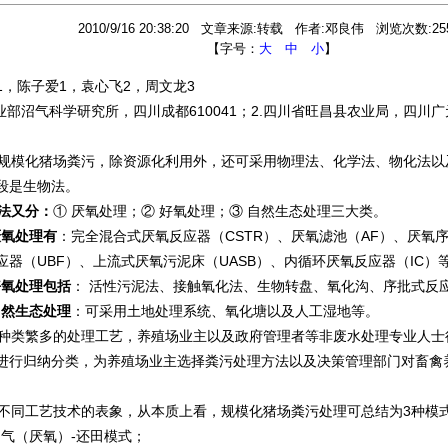
2010/9/16 20:38:20 文章来源:转载 作者:邓良伟 浏览次数:25
【字号：
大
中
小
】
1，陈子爱1，袁心飞2，周文龙3
农业部沼气科学研究所，四川成都610041；2.四川省旺昌县农业局，四川广元
模化猪场粪污，除资源化利用外，还可采用物理法、化学法、物化法以
段是生物法。
法又分：
① 厌氧处理；② 好氧处理；③ 自然生态处理三大类。
厌氧处理有
：完全混合式厌氧反应器（CSTR）、厌氧滤池（AF）、厌氧序
应器（UBF）、上流式厌氧污泥床（UASB）、内循环厌氧反应器（IC）
好氧处理包括
： 活性污泥法、接触氧化法、生物转盘、氧化沟、序批式反应
自然生态处理
：可采用土地处理系统、氧化塘以及人工湿地等。
类繁多的处理工艺，养殖场业主以及政府管理者等非废水处理专业人士
进行归纳分类，为养殖场业主选择粪污处理方法以及决策管理部门对畜禽
同工艺技术的表象，从本质上看，规模化猪场粪污处理可总结为3种模
气（厌氧）-还田模式；