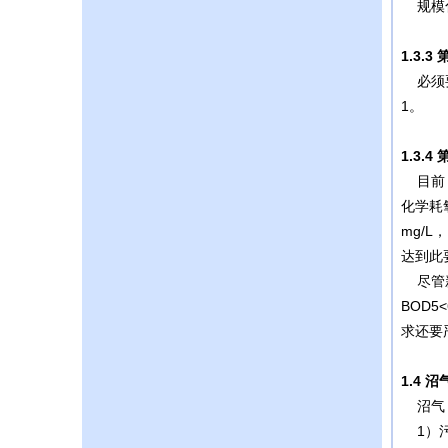
规模化
1.3.3
必须要
1。
1.3.4
目前，
化学耗氧
mg/L
达到此
尽管新
BOD5
求还要
1.4
沼
沼气（
1）污