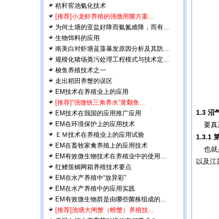
秸秆窖池氨化技术
[推荐]小龙虾养殖的强微用菌方案...
为何土塘的亚盐好降而氨氮难降，而有...
生物饵料的应用
南美白对虾塘蓝藻暴发原因分析及其防...
规模化猪场粪污处理工程模式与技术定...
梭鱼养殖技术之一
走出稻田养蟹的误区
EM技术在养殖业上的应用
[推荐]“强微铁三角养水”黄颡鱼...
1.3
沼
EM技术在我国的应用推广应用
EM在环境保护上的应用技术
要真正
ＥＭ技术在养殖业上的应用试验
1.3.1
EM在畜牧家禽养殖上的应用技术
也就是
EM有效微生物技术在养殖业中的使用...
以及江
红鳍笛鲷网箱养殖技术要点
EM在水产养殖中“放异彩”
EM在水产养殖中的应用实践
EM有效微生物群是由哪些菌株组成的...
[推荐]池塘大闸蟹（螃蟹）养殖技...