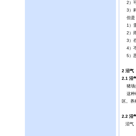
2）可
3）耗
但是，
1）需
2）雨
3）存
4）不
5）恶
2
沼气
2.1
沼
猪场粪
这种模
区。养
2.2
沼
沼气（