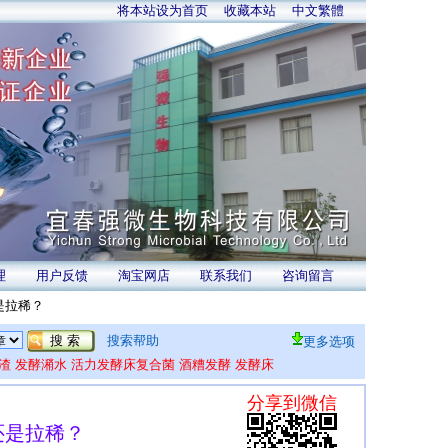
将本站设为首页
收藏本站
中文繁體
理
用户反馈
淘宝网店
联系我们
咨询留言
是拉稀？
搜索帮助
更多选项
渣
发酵潲水
活力发酵床复合菌
酒糟发酵
发酵床
还是拉稀？