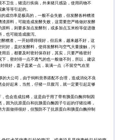
境不卫生，猪流行疾病，外来猪只感染，使用药物不
现象等等引起的。
的成功率是极高的，一般不会失败，但发酵各种糟渣
糟渣原料，可能造成发酵失败，这需要您严格做好发酵
的原料，则要多加点发酵剂，或多加点玉米粉等促进微
料，也可能造成腹泻。
酵糟渣，一开始喂得很好，但后来，越来越不好，这
密封好，盖好发酵料，使得发酵料与空气大量接触，污
使用后，都要及时密封保存好，其实，只要严格密封
况下，密封得一点不透气的也一般做不到，所以，建议
密封得好，盖子盖紧一点，装满一点（不留空气在里
厚的大公司，由于饲料营养搭配不合理，造成消化不良
然会好起来，当然，仔猪一旦腹泻，就一定要引起足够
，也会造成拉稀，这是由于用了带有胰蛋白酶抑制因
然，因为抗原蛋白和抗胰蛋白酶因子引起的仔猪拉稀，
防方面做得很好，但预防不了抗原蛋白和胰蛋白酶抑制