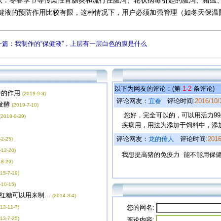
冬春季节等传染性胃肠炎和流行性腹泻、轮状病毒引起的腹泻、猪瘟、
健液的预防作用比较有限，这种情况下，用户必须加强管理（如冬天保温
一篇：我制作的“保健液”，上层有一层白色的膜是什么
以下为网友的评论：(第
1-2
条评论)
中的作用
(2019-9-3)
评论网友：
宜春
评论时间:
2016/10/
发酵
(2019-7-10)
您好，完全可以的，可以用活力99
(2018-8-29)
疾病用，用法为添加于饲料中，添加量为
评论网友：
龙的传人
评论时间:
2016
-2-25)
-12-20)
我想提高猪的免疫力 能不能用保
-8-29)
15-7-19)
-10-15)
糖可以用来制...
(2014-3-4)
您的网名:
13-11-7)
13-7-25)
评论内容: