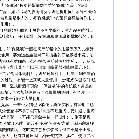
“保健液”必竟只是预防性质的“保健”产品，“保健
的产品，如果出现的腹泻情况，则还得用抗生素等相关药
素剂量是很大的，与“保健液”中的菌群会有拮抗作用，
同作用）。
仔猪腹泻方面的作用是不可小视的，活力99生酵剂上
母猪多奶，仔猪健壮，发病率和腹泻率都是极低的，但
如“保健液”一般在初产仔猪中的用量仅仅为几毫升
大量使用，要知道益生菌对于刚出生的仔猪肠道来说，初
菌包括有益细菌，都存在条件反射性的排斥，一开始就
毫升（乳猪甚至可以只用家用喷雾器对嘴喷雾几下即
正常采食固体饲料后，则加到饲料中，用量为饲料量的
适应的过程，不能一上来就大量使用，更何况“保健液”中还
用，造成醉酒等现象，“保健液”中的有机酸本身是好
害细菌，但添加剂往往有个添加量的限制，有个度，不
做象水一个随便大量使用。
提高，一些中大猪也拉软便，粪便变软，有些用户也
意粪便变得不臭了就可以肯定不是腹泻，要知道，腹泻
仍然呈形，（可能只是象牛粪一样成堆），则不是腹
而分散开来睡，而没有使用“保健液”之前，因为寒冷往
粪便的情况，这时要注意多供饮水，但并不是不正常。
的原因，还有其他原因，如天气突变，换栏，使用了不