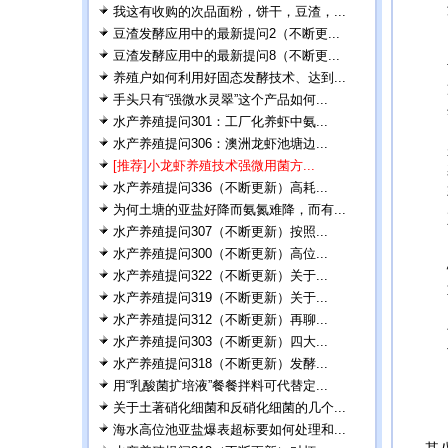
我这有收购的次品面粉，饼干，豆渣，...
豆渣发酵应用中的最新提问2（不断更...
豆渣发酵应用中的最新提问8（不断更...
养殖户如何利用好固态发酵技术、达到...
手头只有“强微水灵翠”这个产品如何...
水产养殖提问301：工厂化养虾中氨...
水产养殖提问306：澳洲龙虾池塘边...
[推荐]小龙虾养殖技术强微用菌方...
水产养殖提问336（不断更新）高耗...
为何土塘的亚盐好降而氨氮难降，而有...
水产养殖提问307（不断更新）按照...
水产养殖提问300（不断更新）高位...
水产养殖提问322（不断更新）关于...
水产养殖提问319（不断更新）关于...
水产养殖提问312（不断更新）再聊...
水产养殖提问303（不断更新）四大...
水产养殖提问318（不断更新）发酵...
用“乳酸菌扩培液”餐餐拌料可代替定...
关于土著硝化细菌和反硝化细菌的几个...
海水高位池亚盐爆表超标要如何处理和...