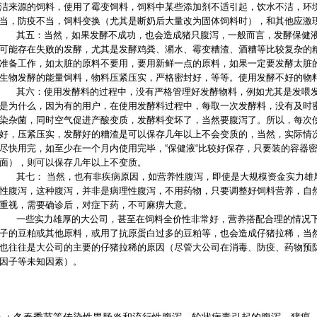
洁来源的饲料，使用了霉变饲料，饲料中某些添加剂不适引起，饮水不洁，环
当，防疫不当，饲料变换（尤其是断奶后大量改为固体饲料时），和其他应激
其五：当然，如果发酵不成功，也会造成猪只腹泻，一般而言，发酵保健液
可能存在失败的发酵，尤其是发酵鸡粪、潲水、霉变糟渣、酒糟等比较复杂的
准备工作，如太脏的原料不要用，要用新鲜一点的原料，如果一定要发酵太脏
生物发酵的能量饲料，物料压紧压实，严格密封好，等等。使用发酵不好的物
其六：使用发酵料的过程中，没有严格管理好发酵物料，例如尤其是发喂发
是为什么，因为有的用户，在使用发酵料过程中，每取一次发酵料，没有及时
染杂菌，同时空气促进产酸变质，发酵料变坏了，当然要腹泻了。所以，每次
好，压紧压实，发酵好的糟渣是可以保存几年以上不会变质的，当然，实际情
尽快用完，如至少在一个月内使用完毕，“保健液“比较好保存，只要装的容器
面），则可以保存几年以上不变质。
其七： 当然，也有非疾病原因，如营养性腹泻，即使是大规模资金实力雄
性腹泻，这种腹泻，并非是病理性腹泻，不用药物，只要调整好饲料营养，自
重视，需要确诊后，对症下药，不可麻痹大意。
一些实力雄厚的大公司，甚至在饲料全价性非常好，营养搭配合理的情况下
子的豆粕或其他原料，或用了抗原蛋白过多的豆粕等，也会造成仔猪拉稀，当
也往往是大公司的主要的仔猪拉稀的原因（尽管大公司在消毒、防疫、药物预
因子等未知因素）。