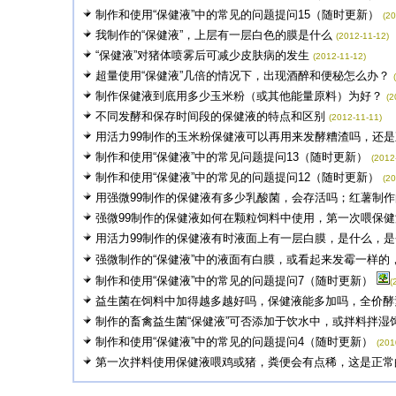
制作和使用“保健液”中的常见的问题提问15（随时更新）
(20
我制作的“保健液”，上层有一层白色的膜是什么
(2012-11-12)
“保健液”对猪体喷雾后可减少皮肤病的发生
(2012-11-12)
超量使用“保健液”几倍的情况下，出现酒醉和便秘怎么办？
制作保健液到底用多少玉米粉（或其他能量原料）为好？
(2
不同发酵和保存时间段的保健液的特点和区别
(2012-11-11)
用活力99制作的玉米粉保健液可以再用来发酵糟渣吗，还是直
制作和使用“保健液”中的常见问题提问13（随时更新）
(2012
制作和使用“保健液”中的常见的问题提问12（随时更新）
(20
用强微99制作的保健液有多少乳酸菌，会存活吗；红薯制作的
强微99制作的保健液如何在颗粒饲料中使用，第一次喂保健液
用活力99制作的保健液有时液面上有一层白膜，是什么，是否
强微制作的“保健液”中的液面有白膜，或看起来发霉一样的，酸
制作和使用“保健液”中的常见的问题提问7（随时更新）
(
益生菌在饲料中加得越多越好吗，保健液能多加吗，全价酵素1
制作的畜禽益生菌“保健液”可否添加于饮水中，或拌料拌湿
制作和使用“保健液”中的常见的问题提问4（随时更新）
(201
第一次拌料使用保健液喂鸡或猪，粪便会有点稀，这是正常的