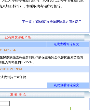
伪狂犬等病毒引起的腹泻、或者说凡是病毒性引起的腹
防风加垫料等），和采取病毒治疗措施等。
下一篇：“保健液”在养殖场除臭方面的应用
已有网友评论 2 条
点此查看评论全文...
31 14:17:26
生酵剂或强微99生酵剂制作的保健液完全代替抗生素类预防
饲料量的10-15%；...
/10/30 21:59:44
健液代替抗生素保健
点此查看评论全文...
发 表 评 论