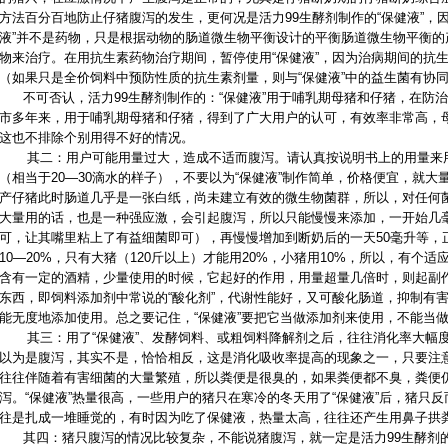
方法百分百地防止仔猪腹泻的发生，更何况是活力99生酵剂制作的“保健液”，因为
液”并不是药物，只是根据动物的肠道微生物平衡设计的平衡肠道微生物平衡
物来治疗。在用抗生素药物治疗期间，暂停使用“保健液”，因为治病期间的抗生
（如果只是全价饲料中预防性质的抗生素剂量，则与“保健液”中的益生菌有协
不可否认，活力99生酵剂制作的：“保健液”用于哺乳期母猪和仔猪，在防治
市多年来，用于哺乳期母猪和仔猪，得到了广大用户的认可，有效率非常高，
这也不排除个别用得不好的情况。
其二：用户可能用量过大，造成不适而腹泻。请认真按说明书上的用量来用，
（相当于20—30滴水的样子），不要以为“保健液”制作简单，价格便宜，就
产仔猪此时肠道几乎是一张白纸，尚未建立有效的微生物菌群，所以，对任何
大量用的话，也是一种强应激，会引起腹泻，所以只能慢慢来添加，一开始几
可，让其嘴里粘上了有益细菌即可），再慢慢增加到断奶后的一天50毫升等，
10—20%，只有大猪（120斤以上）才能用20%，小猪用10%，所以，有个
含有一定的酒精，少量使用的时候，它起好的作用，用量超量几倍时，则起副作
东西，即饲料添加剂中常说的“酸化剂”，代谢性能好，又可酸化肠道，抑制有
能无度地添加使用。总之要记住，“保健液”要把它当做添加剂来使用，不能当
其三：用了“保健液”、发酵饲料、或粗饲料降解剂之后，往往消化率大幅度
以为是腹泻，其实不是，恰恰相反，这是消化吸收率提高的现象之一，只要注
往往伴随着有害细菌的大量繁殖，所以粪便是很臭的，如果粪便都不臭，粪便
泻。“保健液”热量很高，一些用户的猪只在寒冷的冬天用了“保健液”后，猪只反
往是扎成一堆睡觉的，有时因为吃了保健液，热量太高，往往还产生用鼻子拱
其四：猪只腹泻的情况比较复杂，不能说猪腹泻，就一定是活力99生酵剂