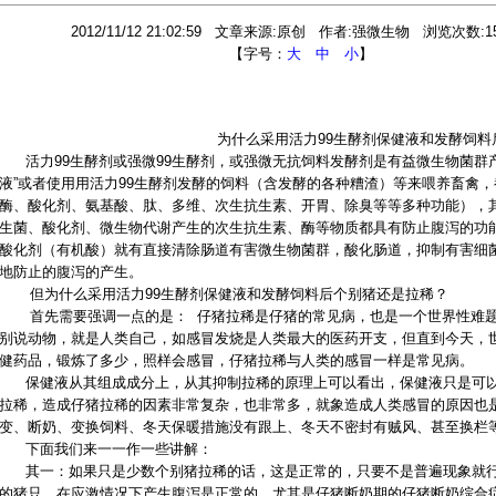
2012/11/12 21:02:59 文章来源:原创 作者:强微生物 浏览次数:15
【字号：
大
中
小
】
为什么采用活力99生酵剂保健液和发酵饲料
活力99生酵剂或强微99生酵剂，或强微无抗饲料发酵剂是有益微生物菌群产
液”或者使用用活力99生酵剂发酵的饲料（含发酵的各种糟渣）等来喂养畜禽
酶、酸化剂、氨基酸、肽、多维、次生抗生素、开胃、除臭等等多种功能），
生菌、酸化剂、微生物代谢产生的次生抗生素、酶等物质都具有防止腹泻的功
酸化剂（有机酸）就有直接清除肠道有害微生物菌群，酸化肠道，抑制有害细
地防止的腹泻的产生。
但为什么采用活力99生酵剂保健液和发酵饲料后个别猪还是拉稀？
首先需要强调一点的是： 仔猪拉稀是仔猪的常见病，也是一个世界性难题
别说动物，就是人类自己，如感冒发烧是人类最大的医药开支，但直到今天，
健药品，锻炼了多少，照样会感冒，仔猪拉稀与人类的感冒一样是常见病。
保健液从其组成成分上，从其抑制拉稀的原理上可以看出，保健液只是可以
拉稀，造成仔猪拉稀的因素非常复杂，也非常多，就象造成人类感冒的原因也
变、断奶、变换饲料、冬天保暖措施没有跟上、冬天不密封有贼风、甚至换栏
下面我们来一一作一些讲解：
其一：如果只是少数个别猪拉稀的话，这是正常的，只要不是普遍现象就行
的猪只，在应激情况下产生腹泻是正常的，尤其是仔猪断奶期的仔猪断奶综合