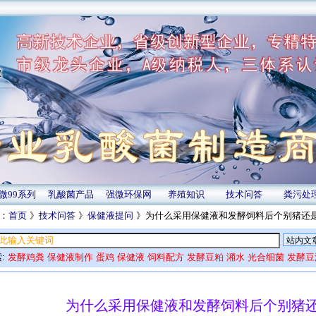
微99系列
乳酸菌产品
强微环保网
养殖知识
技术问答
粪污处
：
首页
》
技术问答
》
保健液提问
》为什么采用保健液和发酵饲料后个别猪还
:
发酵鸡粪
保健液制作
蛋鸡
保健液
饲料配方
发酵豆粕
潲水
光合细菌
发酵豆
为什么采用保健液和发酵饲料后个别猪