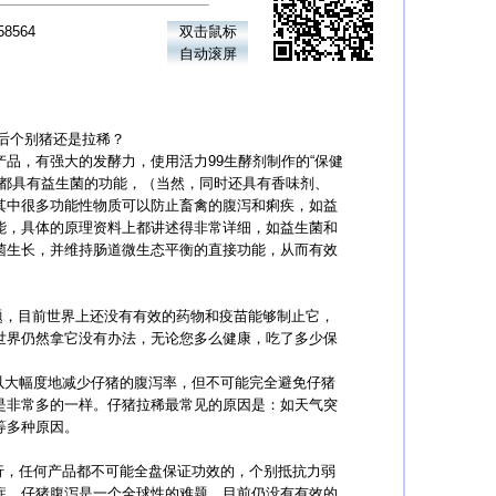
8564
双击鼠标
自动滚屏
后个别猪还是拉稀？
品，有强大的发酵力，使用活力99生酵剂制作的“保健
，都具有益生菌的功能，（当然，同时还具有香味剂、
其中很多功能性物质可以防止畜禽的腹泻和痢疾，如益
能，具体的原理资料上都讲述得非常详细，如益生菌和
菌生长，并维持肠道微生态平衡的直接功能，从而有效
，目前世界上还没有有效的药物和疫苗能够制止它，
世界仍然拿它没有办法，无论您多么健康，吃了多少保
大幅度地减少仔猪的腹泻率，但不可能完全避免仔猪
是非常多的一样。仔猪拉稀最常见的原因是：如天气突
等多种原因。
，任何产品都不可能全盘保证功效的，个别抵抗力弱
症，仔猪腹泻是一个全球性的难题，目前仍没有有效的