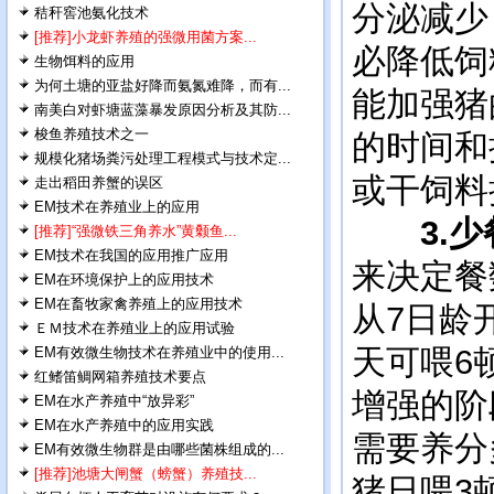
分泌减少
秸秆窖池氨化技术
[推荐]小龙虾养殖的强微用菌方案...
必降低饲
生物饵料的应用
为何土塘的亚盐好降而氨氮难降，而有...
能加强猪
南美白对虾塘蓝藻暴发原因分析及其防...
梭鱼养殖技术之一
的时间和
规模化猪场粪污处理工程模式与技术定...
或干饲料
走出稻田养蟹的误区
EM技术在养殖业上的应用
3.
[推荐]“强微铁三角养水”黄颡鱼...
EM技术在我国的应用推广应用
来决定餐
EM在环境保护上的应用技术
EM在畜牧家禽养殖上的应用技术
从7日龄
ＥＭ技术在养殖业上的应用试验
天可喂6
EM有效微生物技术在养殖业中的使用...
红鳍笛鲷网箱养殖技术要点
增强的阶
EM在水产养殖中“放异彩”
EM在水产养殖中的应用实践
需要养分
EM有效微生物群是由哪些菌株组成的...
[推荐]池塘大闸蟹（螃蟹）养殖技...
猪日喂3