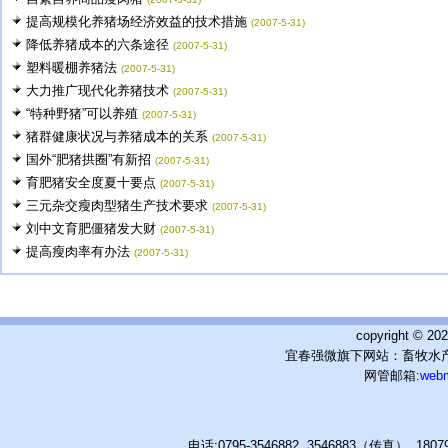
提高规模化养猪场经济效益的技术措施
(2007-5-31)
降低养猪成本的六条途径
(2007-5-31)
塑料暖棚养猪法
(2007-5-31)
大力推广现代化养猪技术
(2007-5-31)
“特种野猪”可以养殖
(2007-5-31)
猪群健康状况与养猪成本的关系
(2007-5-31)
国外“肥猪拱圈”有新招
(2007-5-31)
育肥猪安全度夏十要点
(2007-5-31)
三元杂交瘦肉型猪生产技术要求
(2007-5-31)
刘中文育肥僵猪发大财
(2007-5-31)
提高瘦肉率有办法
(2007-5-31)
copyright © 
宜春强微旗下网站：畜牧水产
网管邮箱:
web
电话:0795-3546882 3546883（传真） 180