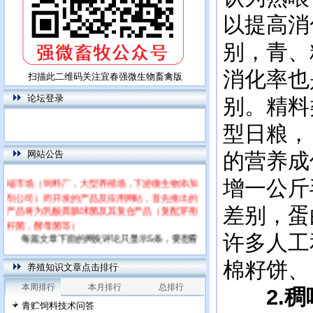
以提高消
别，青、
消化率也
扫描此二维码关注宜春强微生物畜禽版
论坛登录
别。精料
型日粮，
网站公告
的营养成
本网站为饲用乳酸菌特别网站，专门针对高
端市场（饲料厂，大型养殖场，下游微生物添加
增一公斤
剂公司）而开发的产品及应用网站，首先推出的
产品将为乳酸粪肠球菌及其复合产品（复配芽孢
差别，蛋
杆菌，酵母菌等）
每篇文章下面的网友评论只显示5条，要想看
许多人工
全部评论，请点击网友评论框右上角的“更多”
棉籽饼、
养殖知识文章点击排行
本周排行
本月排行
总排行
2.
青贮饲料技术问答