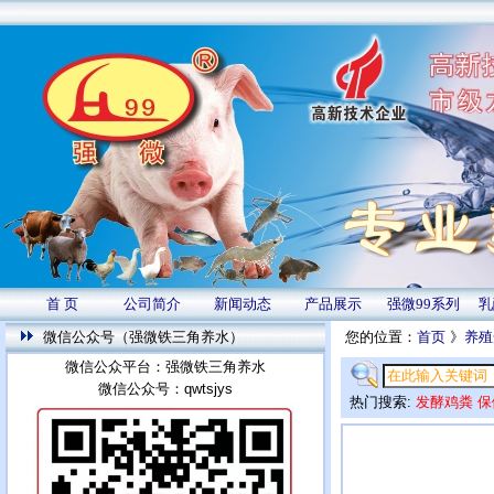
首 页
公司简介
新闻动态
产品展示
强微99系列
乳
微信公众号（强微铁三角养水）
您的位置：
首页
》
养殖
微信公众平台：强微铁三角养水
微信公众号：qwtsjys
热门搜索:
发酵鸡粪
保