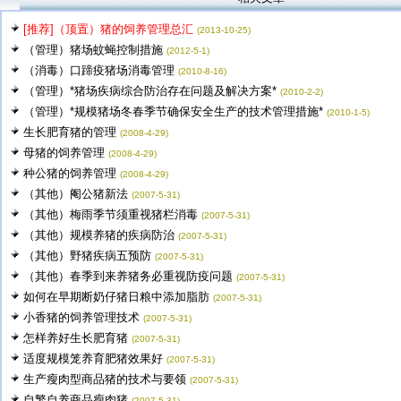
[推荐]（顶置）猪的饲养管理总汇
(2013-10-25)
（管理）猪场蚊蝇控制措施
(2012-5-1)
（消毒）口蹄疫猪场消毒管理
(2010-8-16)
（管理）*猪场疾病综合防治存在问题及解决方案*
(2010-2-2)
（管理）*规模猪场冬春季节确保安全生产的技术管理措施*
(2010-1-5)
生长肥育猪的管理
(2008-4-29)
母猪的饲养管理
(2008-4-29)
种公猪的饲养管理
(2008-4-29)
（其他）阉公猪新法
(2007-5-31)
（其他）梅雨季节须重视猪栏消毒
(2007-5-31)
（其他）规模养猪的疾病防治
(2007-5-31)
（其他）野猪疾病五预防
(2007-5-31)
（其他）春季到来养猪务必重视防疫问题
(2007-5-31)
如何在早期断奶仔猪日粮中添加脂肪
(2007-5-31)
小香猪的饲养管理技术
(2007-5-31)
怎样养好生长肥育猪
(2007-5-31)
适度规模笼养育肥猪效果好
(2007-5-31)
生产瘦肉型商品猪的技术与要领
(2007-5-31)
自繁自养商品瘦肉猪
(2007-5-31)