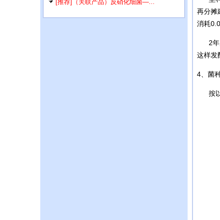
[推荐]（关联产品）反硝化细菌—...
再分摊
消耗0
2年后
这样发
4、菌
按以上