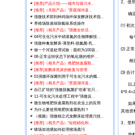
2、使
[推荐]产品介绍——城市垃圾污水...
[推荐]（关联产品）“景观湖河道...
确定了
强微技术部到种鸡场环保发酵床技术指...
养殖场除臭味除氨味系统操作
⑴ 初
[推荐]（相关产品）“强微全价活...
04可生化污水中硝基氮的生物降解技...
每平方
强微种禽发酵床-薄垫料-脱氮菌-乳...
⑵ 正
做一个河道处理试验：面积为100亩...
08-正常运转状态下的氧化塘的维护...
根据前
[推荐]（相关产品）堆肥快速腐熟...
[推荐]发酵床死床的恢复与管理
⑶ 合
01强微环保菌剂用于可生化污水的概...
[推荐]（相关产品）“景观湖河道...
以上两
自己扩培的“强微脱氮菌扩培液”在只...
6*0.
11-可生化污水处理工程中“强微反...
微生物堆肥快速腐熟剂在农业上的应用
如果加
为什么要使用堆肥快速腐熟剂？
其他资
（视频）强微独立式发酵床处理粪污技...
3、垫
[推荐]（相关产品）“短程硝化和...
猪场加池塘如何处理猪场粪污
垫料可