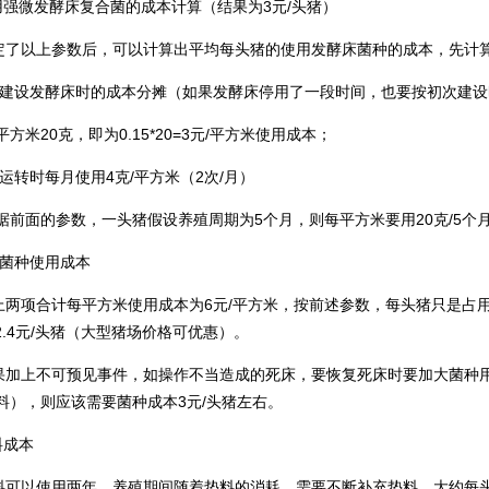
用强微发酵床复合菌的成本计算（结果为3元/头猪）
以上参数后，可以计算出平均每头猪的使用发酵床菌种的成本，先计算
次建设发酵床时的成本分摊（如果发酵床停用了一段时间，也要按初次建
米20克，即为0.15*20=3元/平方米使用成本；
常运转时每月使用4克/平方米（2次/月）
面的参数，一头猪假设养殖周期为5个月，则每平方米要用20克/5个月，即为
计菌种使用成本
项合计每平方米使用成本为6元/平方米，按前述参数，每头猪只是占用
4=2.4元/头猪（大型猪场价格可优惠）。
上不可预见事件，如操作不当造成的死床，要恢复死床时要加大菌种用
料），则应该需要菌种成本3元/头猪左右。
料成本
以使用两年，养殖期间随着垫料的消耗，需要不断补充垫料，大约每头猪