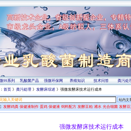
微99系列
乳酸菌产品
强微环保网
养殖知识
技术问答
粪污处
：
首页
》
粪污处理
》
发酵床综述
》强微发酵床技术运行成本
:
发酵鸡粪
保健液制作
蛋鸡
保健液
饲料配方
发酵豆粕
潲水
光合细菌
发酵豆
强微发酵床技术运行成本