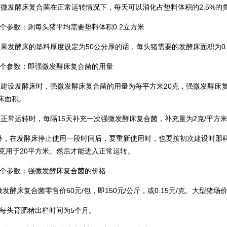
发酵床复合菌在正常运转情况下，每天可以消化占垫料体积的2.5%的粪
四个参数：则每头猪平均需要垫料体积0.2立方米
发酵床的垫料厚度设定为50公分厚的话，每头猪需要的发酵床面积为0.
五个参数：即强微发酵床复合菌的用量
设发酵床时，强微发酵床复合菌的用量为每平方米20克，强微发酵床复合
床面积。
常运转时，每隔15天补充一次强微发酵床复合菌，补充量为2克/平方米
在发酵床停止使用一段时间后，要重新使用时，也要按初次建设时那样，
0克用于20平方米。然后才能进入正常运转。
六个参数：强微发酵床复合菌的价格
酵床复合菌零售价60元/包，即150元/公斤，或0.15元/克。大型猪场
设每头育肥猪出栏时间为5个月。