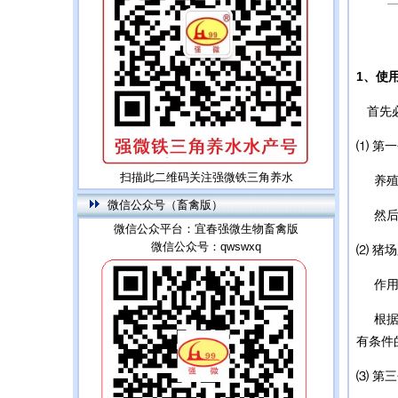
1、使
首先必
⑴ 第
扫描此二维码关注强微铁三角养水
养殖场
微信公众号（畜禽版）
然后冲
微信公众平台：宜春强微生物畜禽版
微信公众号：qwswxq
⑵ 猪
作用是
根据存
有条件
⑶ 第