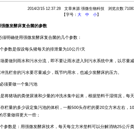
2014/2/15 12:37:28 文章来源:强微生物科技 浏览次数:7108
【字号：
大
中
小
】
用强微发酵床复合菌的参数
须明确使用强微发酵床复合菌的几个参数：
一个参数是假设每头猪每天的排泄量为10公斤/天
要做到雨水和污水分流，即不要让雨水进入到污水系统中来，以尽量减
洗栏舍的污水要尽量减少，既节约用水，也减少发酵床的压力。
场必须要做一个集污池
将猪场的粪便尿液和少量的冲洗水集中起来，根据垫料干湿情况，每天
栏量的多少设定集污池的体积，一般500头存栏的要20立方米左右，10
的尽量做得更大一些；
三个参数是：用强微发酵床技术，每天每立方米垫料可以分解消纳25公斤