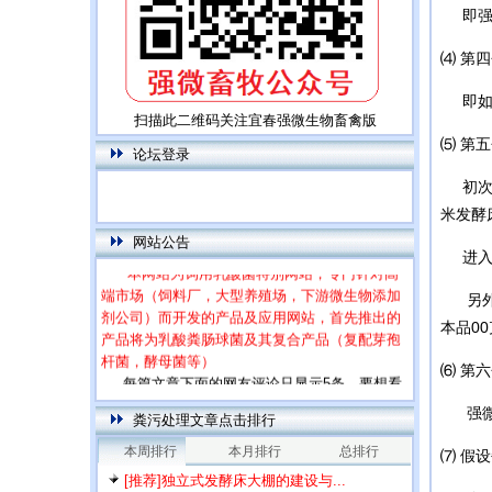
即强微
⑷ 第
即如果
扫描此二维码关注宜春强微生物畜禽版
⑸ 第
论坛登录
初次建
米发酵
网站公告
进入正
本网站为饲用乳酸菌特别网站，专门针对高
端市场（饲料厂，大型养殖场，下游微生物添加
另外，
剂公司）而开发的产品及应用网站，首先推出的
本品0
产品将为乳酸粪肠球菌及其复合产品（复配芽孢
杆菌，酵母菌等）
⑹ 第
每篇文章下面的网友评论只显示5条，要想看
全部评论，请点击网友评论框右上角的“更多”
强微发
粪污处理文章点击排行
本周排行
本月排行
总排行
⑺ 假
[推荐]独立式发酵床大棚的建设与...