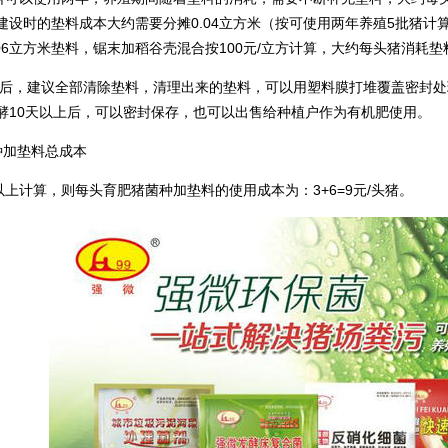
建设时的垫料成本大约需要分摊0.04立方米（按可使用两年养殖5批猪计算，
.06立方米垫料，锯末加稻谷壳混合按100元/立方计算，大约每头猪消耗垫
，建议全部清除垫料，清理出来的垫料，可以用塑料膜打堆覆盖密封处
酵10天以上后，可以密封保存，也可以出售给种植户作为有机肥使用。
种加垫料总成本
计算，则每头育肥猪菌种加垫料的使用成本为：3+6=9元/头猪。