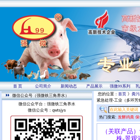
首 页
公司简介
新闻动态
产品展示
强微99系列
乳
您的位置：
首页
》
粪污
微信公众号（强微铁三角养水）
紧急处理-工业（多环芳
微信公众平台：强微铁三角养水
微信公众号：qwtsjys
热门搜索:
发酵鸡粪
保
（关联产品）
株-景