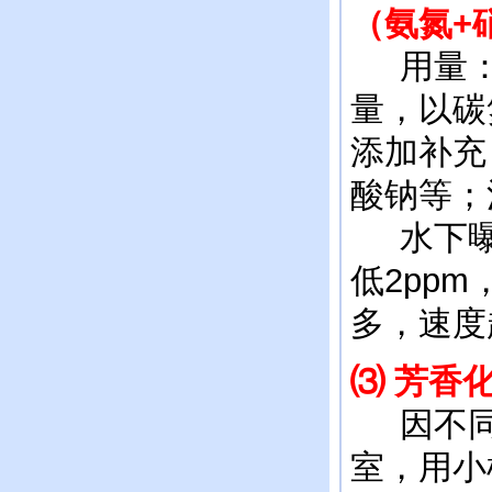
（氨氮
+
用量：每
量，以碳
添加补充
酸钠等；
水下曝
低2pp
多，速度
⑶ 芳香
因不同
室，用小