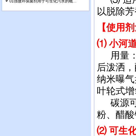
01强微环保菌剂用于可生化污水的概...
以脱除芳
【使用剂
⑴
小河
用量：每
后泼洒，
纳米曝气
叶轮式增
碳源可
粉、醋酸
⑵
可生