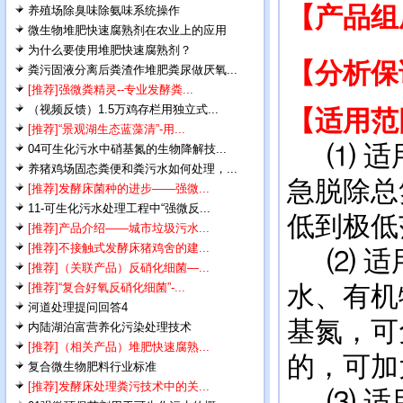
【产品
养殖场除臭味除氨味系统操作
微生物堆肥快速腐熟剂在农业上的应用
为什么要使用堆肥快速腐熟剂？
【分析
粪污固液分离后粪渣作堆肥粪尿做厌氧...
[推荐]强微粪精灵--专业发酵粪...
（视频反馈）1.5万鸡存栏用独立式...
【适用范
[推荐]“景观湖生态蓝藻清”-用...
⑴ 适用
04可生化污水中硝基氮的生物降解技...
养猪鸡场固态粪便和粪污水如何处理，...
急脱除总
[推荐]发酵床菌种的进步——强微...
11-可生化污水处理工程中“强微反...
低到极低
[推荐]产品介绍——城市垃圾污水...
[推荐]不接触式发酵床猪鸡舍的建...
⑵ 适用
[推荐]（关联产品）反硝化细菌—...
[推荐]“复合好氧反硝化细菌”-...
水、有机
河道处理提问回答4
基氮，可
内陆湖泊富营养化污染处理技术
[推荐]（相关产品）堆肥快速腐熟...
的，可加
复合微生物肥料行业标准
[推荐]发酵床处理粪污技术中的关...
⑶ 适用