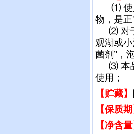
⑴ 使用
物，是正
⑵ 对于
观湖或小
菌剂”，
⑶ 本品
使用；
【贮藏】
【保质期
【净含量