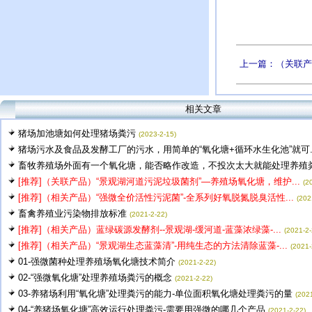
上一篇：（关联产品
相关文章
猪场加池塘如何处理猪场粪污
(2023-2-15)
猪场污水及食品及发酵工厂的污水，用简单的“氧化塘+循环水生化池”就可..
畜牧养殖场外面有一个氧化塘，能否略作改造，不投次太大就能处理养殖粪污
[推荐]（关联产品）“景观湖河道污泥垃圾菌剂”—养殖场氧化塘，维护...
(2
[推荐]（相关产品）“强微全价活性污泥菌”-全系列好氧脱氮脱臭活性...
(202
畜禽养殖业污染物排放标准
(2021-2-22)
[推荐]（相关产品）蓝绿碳源发酵剂--景观湖-缓河道-蓝藻浓绿藻-...
(2021-2-
[推荐]（相关产品）“景观湖生态蓝藻清”-用纯生态的方法清除蓝藻-...
(2021-
01-强微菌种处理养殖场氧化塘技术简介
(2021-2-22)
02-“强微氧化塘”处理养殖场粪污的概念
(2021-2-22)
03-养猪场利用“氧化塘”处理粪污的能力-单位面积氧化塘处理粪污的量
(202
04-“养猪场氧化塘”高效运行处理粪污-需要用强微的哪几个产品
(2021-2-22)