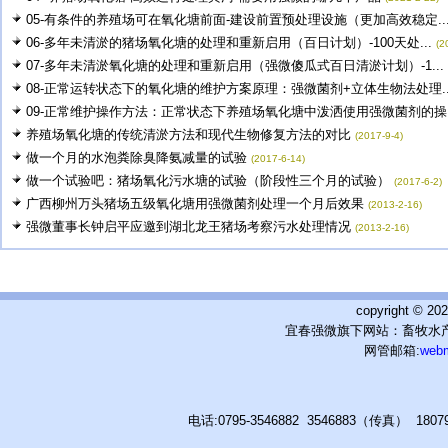
05-有条件的养殖场可在氧化塘前面-建设前置预处理设施（更加高效稳定..
06-多年未清淤的猪场氧化塘的处理和重新启用（百日计划）-100天处...
(2
07-多年未清淤氧化塘的处理和重新启用（强微傻瓜式百日清淤计划）-1...
08-正常运转状态下的氧化塘的维护方案原理：强微菌剂+立体生物法处理..
09-正常维护操作方法：正常状态下养殖场氧化塘中泼洒使用强微菌剂的操..
养殖场氧化塘的传统清淤方法和现代生物修复方法的对比
(2017-9-4)
做一个月的水泡粪除臭降氨减量的试验
(2017-6-14)
做一个试验吧：猪场氧化污水塘的试验（阶段性三个月的试验）
(2017-6-2)
广西柳州万头猪场五级氧化塘用强微菌剂处理一个月后效果
(2013-2-16)
强微董事长钟启平应邀到湖北龙王猪场考察污水处理情况
(2013-2-16)
copyright © 
宜春强微旗下网站：畜牧水产
网管邮箱:
web
电话:0795-3546882 3546883（传真） 180