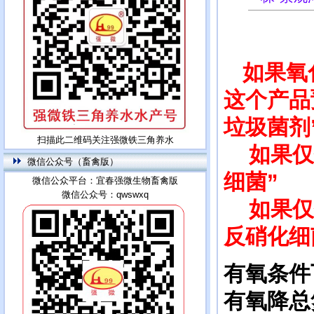
如果氧化
这个产品
垃圾菌剂
扫描此二维码关注强微铁三角养水
如果仅仅
微信公众号（畜禽版）
细菌”
微信公众平台：宜春强微生物畜禽版
微信公众号：qwswxq
如果仅仅
反硝化细
有氧条件
有氧降总