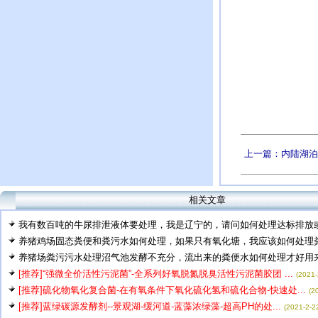
上一篇：内陆湖泊
相关文章
我有数百吨的牛尿排泄液体要处理，我是辽宁的，请问如何处理达标排放或作
养猪鸡场固态粪便和粪污水如何处理，如果只有氧化塘，我应该如何处理粪水
养猪场粪污污水处理沼气池发酵不充分，流出来的粪便水如何处理才好用来浇
[推荐]“强微全价活性污泥菌”-全系列好氧脱氮脱臭活性污泥菌胶团 ...
(2021-
[推荐]硫化物氧化复合菌-在有氧条件下氧化硫化氢和硫化合物-快速处...
(2
[推荐]蓝绿碳源发酵剂--景观湖-缓河道-蓝藻浓绿藻-超高PH的处...
(2021-2-2