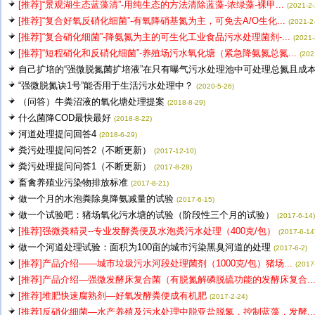
[推荐]“景观湖生态蓝藻清”-用纯生态的方法清除蓝藻-浓绿藻-裸甲...
(2021-2-
[推荐]“复合好氧反硝化细菌”-有氧降硝基氮为主，可免去A/O生化...
(2021-2
[推荐]“复合硝化细菌”-降氨氮为主的可生化工业食品污水处理菌剂-...
(2021-
[推荐]“短程硝化和反硝化细菌”-养殖场污水氧化塘（紧急降氨氮总氮...
(202
自己扩培的“强微脱氮菌扩培液”在只有曝气污水处理池中可处理总氮且成本.
“强微脱氮诀1号”能否用于生活污水处理中？
(2020-5-26)
（问答）牛粪沼液的氧化塘处理提案
(2018-8-29)
什么菌降COD最快最好
(2018-8-22)
河道处理提问回答4
(2018-6-29)
粪污处理提问问答2（不断更新）
(2017-12-10)
粪污处理提问问答1（不断更新）
(2017-8-28)
畜禽养殖业污染物排放标准
(2017-8-21)
做一个月的水泡粪除臭降氨减量的试验
(2017-6-15)
做一个试验吧：猪场氧化污水塘的试验（阶段性三个月的试验）
(2017-6-14)
[推荐]强微粪精灵--专业发酵粪便及水泡粪污水处理（400克/包）
(2017-6-14
做一个河道处理试验：面积为100亩的城市污染黑臭河道的处理
(2017-6-2)
[推荐]产品介绍——城市垃圾污水河段处理菌剂（1000克/包）猪场...
(2017
[推荐]产品介绍—强微发酵床复合菌（有脱氮解磷脱硫功能的发酵床复合..
[推荐]堆肥快速腐熟剂—好氧发酵粪便成有机肥
(2017-2-24)
[推荐]反硝化细菌—水产养殖及污水处理中脱亚盐脱氮，控制蓝藻，发酵..