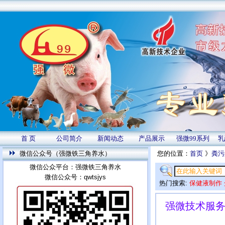
首 页
公司简介
新闻动态
产品展示
强微99系列
乳
微信公众号（强微铁三角养水）
您的位置：
首页
》
粪污
微信公众平台：强微铁三角养水
微信公众号：qwtsjys
热门搜索:
保健液制作
强微技术服