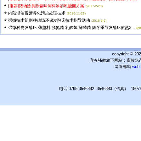
[推荐]猪场除臭除氨味饲料添加乳酸菌方案
(2017-2-23)
内陆湖泊富营养化污染处理技术
(2016-11-29)
强微技术部到种鸡场环保发酵床技术指导活动
(2016-6-6)
强微种禽发酵床-薄垫料-脱氮菌-乳酸菌-解磷菌-隆冬季节发酵床依然3...
(20
copyright © 
宜春强微旗下网站：畜牧水产
网管邮箱:
web
电话:0795-3546882 3546883（传真） 180