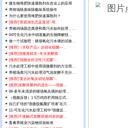
微生物堆肥快速腐熟剂在农业上的应用
养殖场除臭味除氨味系统操作
为什么要使用堆肥快速腐熟剂？
[推荐]“景观湖生态蓝藻清”-用...
养猪鸡场固态粪便和粪污水如何处理，...
04可生化污水中硝基氮的生物降解技...
做一个试验吧：猪场氧化污水塘的试验...
[推荐]（关联产品）反硝化细菌—...
[推荐]强微粪精灵--专业发酵粪...
[推荐]“强微全价活性污泥菌”-...
污水处理工程中使用强微菌剂的方法简...
养猪场粪污污水处理沼气池发酵不充分...
[推荐]“复合好氧反硝化细菌”-...
[推荐]发酵床菌种的进步——强微...
06-多年未清淤的猪场氧化塘的处理...
（视频反馈）1.5万鸡存栏用独立式...
自己扩培的“强微脱氮菌扩培液”在只...
11-可生化污水处理工程中“强微反...
[推荐]不接触式发酵床猪鸡舍的建...
畜禽养殖业污染物排放标准