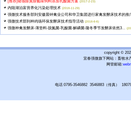
[推荐]猪场除臭除氨味饲料添加乳酸菌方案
(2017-2-23)
内陆湖泊富营养化污染处理技术
(2016-11-29)
强微技术服务部到安徽晨钟禽业公司和华卫集团进行家禽发酵床技术的推广应
强微技术部到种鸡场环保发酵床技术指导活动
(2016-6-6)
强微种禽发酵床-薄垫料-脱氮菌-乳酸菌-解磷菌-隆冬季节发酵床依然3...
(20
copyright © 
宜春强微旗下网站：畜牧水产
网管邮箱:
web
电话:0795-3546882 3546883（传真） 180