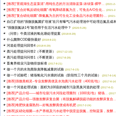
[推荐]“景观湖生态蓝藻清”-用纯生态的方法清除蓝藻-浓绿藻-裸甲...
(2021-2-
[推荐]“复合好氧反硝化细菌”-有氧降硝基氮为主，可免去A/O生化...
(2021-2
[推荐]“复合硝化细菌”-降氨氮为主的可生化工业食品污水处理菌剂-...
(2021-
自己扩培的“强微脱氮菌扩培液”在只有曝气污水处理池中可处理总氮且成本.
“强微脱氮诀1号”能否用于生活污水处理中？
(2020-5-26)
（问答）牛粪沼液的氧化塘处理提案
(2018-8-29)
什么菌降COD最快最好
(2018-8-22)
河道处理提问回答4
(2018-6-29)
粪污处理提问问答2（不断更新）
(2017-12-10)
粪污处理提问问答1（不断更新）
(2017-8-28)
畜禽养殖业污染物排放标准
(2017-8-21)
做一个月的水泡粪除臭降氨减量的试验
(2017-6-15)
做一个试验吧：猪场氧化污水塘的试验（阶段性三个月的试验）
(2017-6-14)
[推荐]强微粪精灵--专业发酵粪便及水泡粪污水处理（400克/包）
(2017-6-14
做一个河道处理试验：面积为100亩的城市污染黑臭河道的处理
(2017-6-2)
[推荐]产品介绍——城市垃圾污水河段处理菌剂（1000克/包）猪场...
(2017
[推荐]产品介绍—强微发酵床复合菌（有脱氮解磷脱硫功能的发酵床复合..
[推荐]堆肥快速腐熟剂—好氧发酵粪便成有机肥
(2017-2-24)
[推荐]反硝化细菌—水产养殖及污水处理中脱亚盐脱氮，控制蓝藻，发酵..