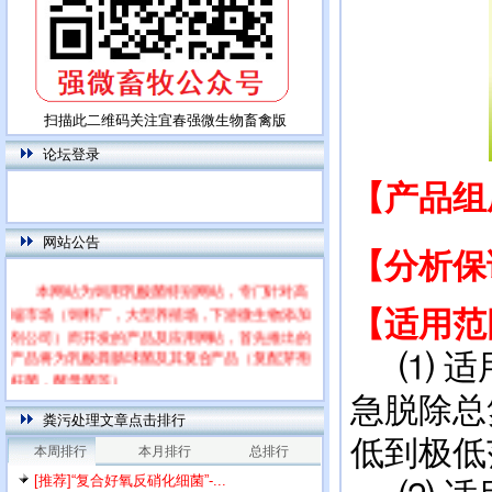
扫描此二维码关注宜春强微生物畜禽版
论坛登录
【产品
网站公告
【分析
本网站为饲用乳酸菌特别网站，专门针对高
端市场（饲料厂，大型养殖场，下游微生物添加
【适用范
剂公司）而开发的产品及应用网站，首先推出的
产品将为乳酸粪肠球菌及其复合产品（复配芽孢
⑴ 适用
杆菌，酵母菌等）
每篇文章下面的网友评论只显示5条，要想看
急脱除总
全部评论，请点击网友评论框右上角的“更多”
粪污处理文章点击排行
低到极低
本周排行
本月排行
总排行
[推荐]“复合好氧反硝化细菌”-...