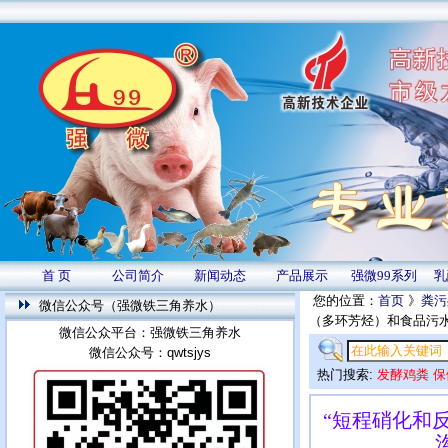
首 页
公司简介
新闻动态
产品展示
强微99系列
乳
您的位置：
首页
》
粪污
微信公众号（强微铁三角养水）
（多环芳烃）和食品污
微信公众平台：强微铁三角养水
微信公众号：qwtsjys
热门搜索:
发酵鸡粪
保
“短程硝化和