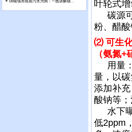
叶轮式增
08猪场养殖粪污水为例：一图讲解猪...
碳源可
粉、醋酸
⑵
可生
（氨氮
+
用量：每
量，以碳
添加补充
酸钠等；
水下曝
低2pp