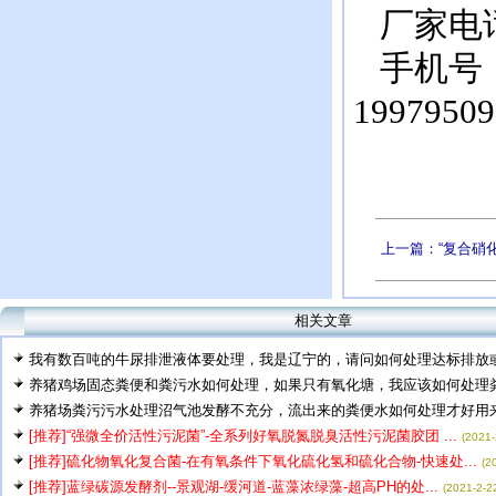
厂家电话：0
手机号
199795
上一篇：“复合硝化
相关文章
我有数百吨的牛尿排泄液体要处理，我是辽宁的，请问如何处理达标排放或作
养猪鸡场固态粪便和粪污水如何处理，如果只有氧化塘，我应该如何处理粪水
养猪场粪污污水处理沼气池发酵不充分，流出来的粪便水如何处理才好用来浇
[推荐]“强微全价活性污泥菌”-全系列好氧脱氮脱臭活性污泥菌胶团 ...
(2021-
[推荐]硫化物氧化复合菌-在有氧条件下氧化硫化氢和硫化合物-快速处...
(2
[推荐]蓝绿碳源发酵剂--景观湖-缓河道-蓝藻浓绿藻-超高PH的处...
(2021-2-2