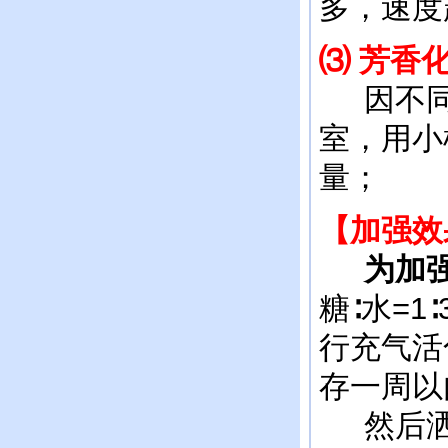
多，速度
⑶ 芳香
因不同
室，用小
量；
【加强效
为加强
糖∶水=1
行充气活
存一周以
然后洒