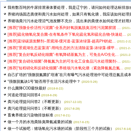
我有数百吨的牛尿排泄液体要处理，我是辽宁的，请问如何处理达标排放或作
养猪鸡场固态粪便和粪污水如何处理，如果只有氧化塘，我应该如何处理粪水
养猪场粪污污水处理沼气池发酵不充分，流出来的粪便水如何处理才好用来浇
[推荐]“强微全价活性污泥菌”-全系列好氧脱氮脱臭活性污泥菌胶团 ...
(2021-
[推荐]硫化物氧化复合菌-在有氧条件下氧化硫化氢和硫化合物-快速处...
(2
[推荐]蓝绿碳源发酵剂--景观湖-缓河道-蓝藻浓绿藻-超高PH的处...
(2021-2-2
[推荐]“景观湖生态蓝藻清”-用纯生态的方法清除蓝藻-浓绿藻-裸甲...
(2021-2-
[推荐]“复合好氧反硝化细菌”-有氧降硝基氮为主，可免去A/O生化...
(2021-2
[推荐]“复合硝化细菌”-降氨氮为主的可生化工业食品污水处理菌剂-...
(2021-
[推荐]“短程硝化和反硝化细菌”-养殖场污水氧化塘（紧急降氨氮总氮...
(202
自己扩培的“强微脱氮菌扩培液”在只有曝气污水处理池中可处理总氮且成本.
“强微脱氮诀1号”能否用于生活污水处理中？
(2020-5-26)
什么菌降COD最快最好
(2018-8-22)
河道处理提问回答4
(2018-6-29)
粪污处理提问问答2（不断更新）
(2017-12-10)
粪污处理提问问答1（不断更新）
(2017-8-28)
畜禽养殖业污染物排放标准
(2017-8-21)
做一个月的水泡粪除臭降氨减量的试验
(2017-6-15)
做一个试验吧：猪场氧化污水塘的试验（阶段性三个月的试验）
(2017-6-14)