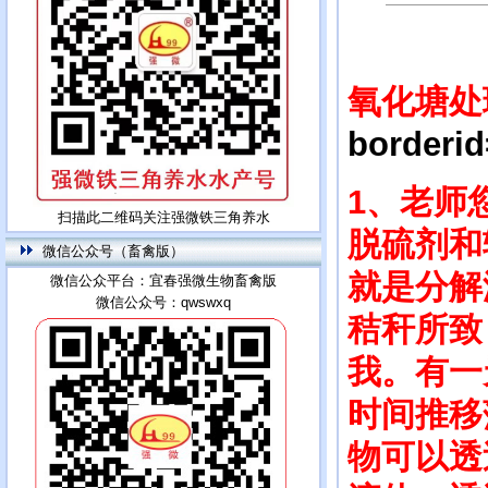
氧化塘处
borderi
1、老师
扫描此二维码关注强微铁三角养水
脱硫剂和
微信公众号（畜禽版）
就是分解
微信公众平台：宜春强微生物畜禽版
微信公众号：qwswxq
秸秆所致
我。有一
时间推移
物可以透