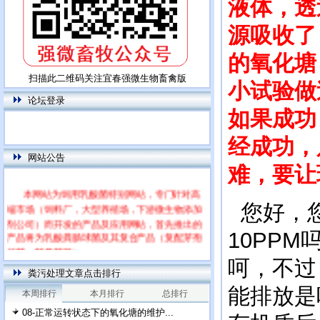
液体，透
源吸收了
的氧化塘
扫描此二维码关注宜春强微生物畜禽版
小试验做
论坛登录
如果成功
经成功，
网站公告
难，要让
本网站为饲用乳酸菌特别网站，专门针对高
端市场（饲料厂，大型养殖场，下游微生物添加
您好，您
剂公司）而开发的产品及应用网站，首先推出的
产品将为乳酸粪肠球菌及其复合产品（复配芽孢
10PP
杆菌，酵母菌等）
每篇文章下面的网友评论只显示5条，要想看
呵，不过
全部评论，请点击网友评论框右上角的“更多”
粪污处理文章点击排行
能排放是
本周排行
本月排行
总排行
08-正常运转状态下的氧化塘的维护...