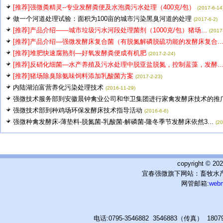
[推荐]强微粪精灵--专业发酵粪便及水泡粪污水处理（400克/包）
(2017-6-14
做一个河道处理试验：面积为100亩的城市污染黑臭河道的处理
(2017-6-2)
[推荐]产品介绍——城市垃圾污水河段处理菌剂（1000克/包）猪场...
(2017
[推荐]产品介绍—强微发酵床复合菌（有脱氮解磷脱硫功能的发酵床复合..
[推荐]堆肥快速腐熟剂—好氧发酵粪便成有机肥
(2017-2-24)
[推荐]反硝化细菌—水产养殖及污水处理中脱亚盐脱氮，控制蓝藻，发酵..
[推荐]猪场除臭除氨味饲料添加乳酸菌方案
(2017-2-23)
内陆湖泊富营养化污染处理技术
(2016-11-29)
强微技术服务部到安徽晨钟禽业公司和华卫集团进行家禽发酵床技术的推广应
强微技术部到种鸡场环保发酵床技术指导活动
(2016-6-6)
强微种禽发酵床-薄垫料-脱氮菌-乳酸菌-解磷菌-隆冬季节发酵床依然3...
(20
copyright © 
宜春强微旗下网站：畜牧水产
网管邮箱:
web
电话:0795-3546882 3546883（传真） 180