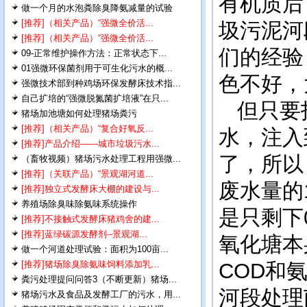
有机质后
做一个月的水泡粪除臭降氨减量的试验
[推荐]（相关产品）“强微全价活...
圾污泥河
[推荐]（相关产品）“强微全价活...
们的经验
09-正常维护操作方法：正常状态下...
01强微环保菌剂用于可生化污水的概...
色不好，
强微技术部到种鸡场环保发酵床技术指...
自己扩培的“强微脱氮菌扩培液”在只...
但只要指
猪场加池塘如何处理猪场粪污
[推荐]（相关产品）“复合好氧反...
水，注入
[推荐]产品介绍——城市垃圾污水...
了，所以
（畜牧视频）猪场污水处理工程用强微...
[推荐]（关联产品）“景观湖河道...
废水量的
[推荐]独立式发酵床大棚的建设与...
养殖场除臭味除氨味系统操作
是只剩下0
[推荐]不接触式发酵床猪鸡舍的建...
[推荐]蓝绿碳源发酵剂--景观湖...
氧化塘本
做一个河道处理试验：面积为100亩...
[推荐]猪场除臭除氨味饲料添加乳...
COD和
粪污处理提问问答3（不断更新）猪场...
河段处理
猪场污水及食品及发酵工厂的污水，用...