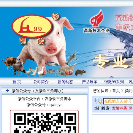
首 页
公司简介
新闻动态
产品展示
强微99系列
乳
微信公众号（强微铁三角养水）
您的位置：
首页
》
粪污
微信公众平台：强微铁三角养水
微信公众号：qwtsjys
热门搜索:
发酵鸡粪
保