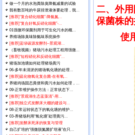
做一个月的水泡粪除臭降氨减量的试验
二、外用
我有数百吨的牛尿排泄液体要处理，我...
[推荐]“复合硝化细菌”-降氨氮...
保菌株的
[推荐]“复合好氧反硝化细菌”-...
01强微环保菌剂用于可生化污水的概...
使
养殖场除臭味除氨味系统操作
[推荐]蓝绿碳源发酵剂--景观湖...
（畜牧视频）猪场污水处理工程用强微...
[推荐]“短程硝化和反硝化细菌”...
猪场加池塘如何处理猪场粪污
06-多年未清淤的猪场氧化塘的处理...
[推荐]硫化物氧化复合菌-在有氧...
养猪鸡场固态粪便和粪污水如何处理，...
09-正常维护操作方法：正常状态下...
[推荐]“景观湖生态蓝藻清”-用...
[推荐]独立式发酵床大棚的建设与...
08-正常运转状态下的氧化塘的维护...
03-养猪场利用“氧化塘”处理粪污...
[推荐]发酵床死床的恢复与管理
自己扩培的“强微脱氮菌扩培液”在只...