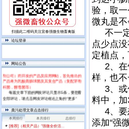
验，取一
微丸是不
不一定
扫描此二维码关注宜春强微生物畜禽版
论坛登录
点少点没
定植点，
本网站为饲用乳酸菌特别网站，专门针对高
网站公告
2、在饲
端市场（饲料厂，大型养殖场，下游微生物添加
剂公司）而开发的产品及应用网站，首先推出的
样，也不
产品将为乳酸粪肠球菌及其复合产品（复配芽孢
杆菌，酵母菌等）
3、或使
每篇文章下面的网友评论只显示5条，要想看
全部评论，请点击网友评论框右上角的“更多”
料中，加
4、要想
粪污处理文章点击排行
本周排行
本月排行
总排行
添加“强
[推荐]（相关产品）“强微全价活...