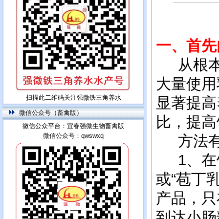
一、首先
从根本
大量使用
扫描此二维码关注强微铁三角养水
显著提高
微信公众号（畜禽版）
比，提高
微信公众平台：宜春强微生物畜禽版
微信公众号：qwswxq
方法有
1、在饲
或“苞丁乳
产品，只
到达小肠