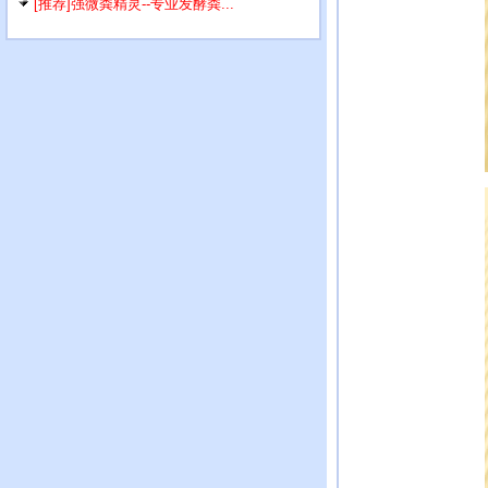
[推荐]强微粪精灵--专业发酵粪...