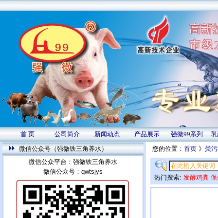
首 页
公司简介
新闻动态
产品展示
强微99系列
乳
微信公众号（强微铁三角养水）
您的位置：
首页
》
粪污
微信公众平台：强微铁三角养水
微信公众号：qwtsjys
热门搜索:
发酵鸡粪
保