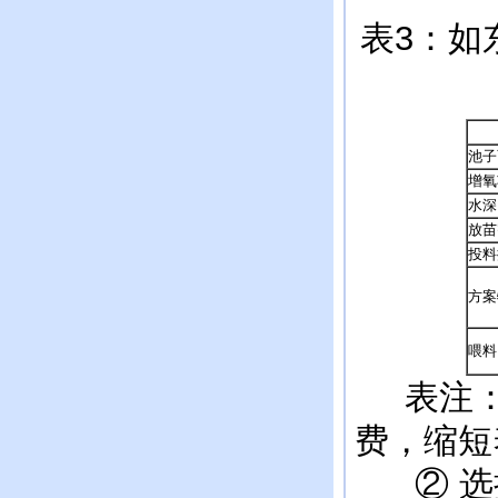
表3：如
池子
增氧
水深
放苗
投料
方案
喂料
表注：
费，缩短
② 选择