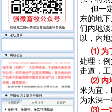
但一定
东的地下
们内地淡
扫描此二维码关注宜春强微生物畜禽版
论坛登录
以，内地
⑴ 
网站公告
处理；例
本网站为饲用乳酸菌特别网站，专门针对高
端市场（饲料厂，大型养殖场，下游微生物添加
走道，工
剂公司）而开发的产品及应用网站，首先推出的
产品将为乳酸粪肠球菌及其复合产品（复配芽孢
⑵ 
杆菌，酵母菌等）
每篇文章下面的网友评论只显示5条，要想看
米为宜，
全部评论，请点击网友评论框右上角的“更多”
养殖知识文章点击排行
为水深一
本周排行
本月排行
总排行
⑶ 一
多虾种、多规格、多次轮捕轮放