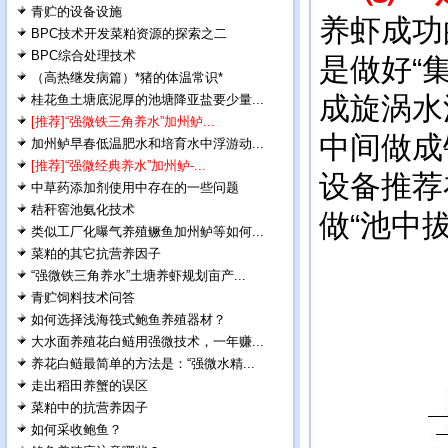
青贮的设备设施
养虾成功
BPC技术开发菜粕资源的探索之二
BPC综合处理技术
是做好“
（高热继发病篇）*猪的体温常识*
成旋涡水
桂花鱼土塘底泥厚的池塘降亚盐要少量...
[推荐]“强微铁三角养水”加州鲈...
中间做成
加州鲈早春低温肥水和培育水中浮游动...
[推荐]“强微经典养水”加州鲈-...
设备推荐
中草药添加剂使用中存在的一些问题
秸秆窖池氨化技术
做“池中
类似工厂化曝气养殖鳜鱼加州鲈等如何...
菜粕的其它抗营养因子
“强微铁三角养水”土塘养虾规划亩产...
青贮饲料技术问答
如何选择浅海筏式鲍鱼养殖器材？
大水面养殖花白鲢用强微技术，一年赚...
养花白鲢最简单的方法是：“强微水精...
走出稻田养蟹的误区
菜粕中的抗营养因子
如何采收鲍鱼？