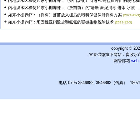
内地淡水区模仿如东小棚养虾：（虾苗淡化）引进P5高盐度虾苗的淡化和标.
内地淡水区模仿如东小棚养虾：（放苗前）的“清塘-淤泥消毒-进水-水质...
如东小棚养虾：（拌料）虾苗放入棚后的喂料保健保肝拌料方案
(2021-12-3)
如东小棚养虾：顽固性亚硝酸盐和氨氮的强微生物脱除技术
(2021-12-3)
copyright © 
宜春强微旗下网站：畜牧水产
网管邮箱:
web
电话:0795-3546882 3546883（传真） 180