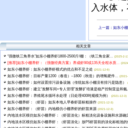
入水体，
上一篇：如东小棚
相关文章
“强微铁三角养水”如东小棚养虾1800-2500斤/棚：（铁三角全家...
(2025-2-1
[推荐]如东小棚养虾：（强微经典方案）养成虾90或135天全程水质...
(2024
如东小棚养虾：如东小棚养虾模式的优点和不足之处
(2021-12-6)
如东小棚养虾：目标产量1200（春造）--1800（秋造）的增氧硬件...
(2021-
如东小棚养虾：如何设置排污设备设施（传统如东小棚没有排污是隐患）
如东小棚养虾：建立“发酵车间+专人管理”发酵扩培液是稳产控制亚盐和氨..
如东小棚养虾：养殖尾水循环水处理（日处理400吨规模为例）
(2021-12-3)
如东小棚养虾：（虾苗）如东本地人早春虾苗标粗操作
(2021-12-3)
如东小棚养虾：（虾苗）内地模仿小棚养虾的虾苗来源
(2021-12-3)
内地淡水区模仿如东小棚养虾：（虾苗淡化）标粗淡化设备设施和水源确
内地淡水区模仿如东小棚养虾：（虾苗淡化）放P5虾苗前的淡化标粗池的做.