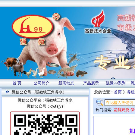
首 页
公司简介
新闻动态
产品展示
强微99系列
乳
微信公众号（强微铁三角养水）
您的位置：
首页
》
养殖
微信公众平台：强微铁三角养水
微信公众号：qwtsjys
热门搜索:
发酵鸡粪
保