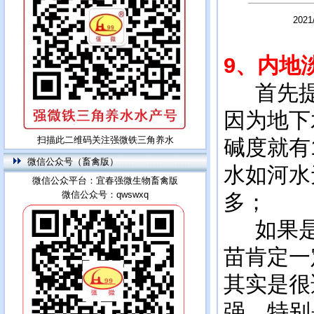
202
9
、内地
首先提
因为地下
扫描此二维码关注强微铁三角养水
碱度就有
微信公众号（畜禽版）
水如河水
微信公众平台：宜春强微生物畜禽版
微信公众号：qwswxq
多；
如果是
苗肯定一
其实是很
强，特别