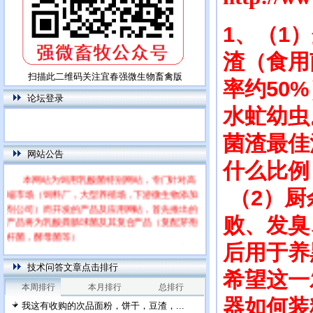
1、（1
渣（食用
扫描此二维码关注宜春强微生物畜禽版
率约50
论坛登录
水虻幼虫
菌渣最佳
网站公告
什么比例
本网站为饲用乳酸菌特别网站，专门针对高
端市场（饲料厂，大型养殖场，下游微生物添加
（2）厨
剂公司）而开发的产品及应用网站，首先推出的
产品将为乳酸粪肠球菌及其复合产品（复配芽孢
败、发臭
杆菌，酵母菌等）
每篇文章下面的网友评论只显示5条，要想看
后用于养
全部评论，请点击网友评论框右上角的“更多”
技术问答文章点击排行
希望这一
本周排行
本月排行
总排行
器如何装
我这有收购的次品面粉，饼干，豆渣，...