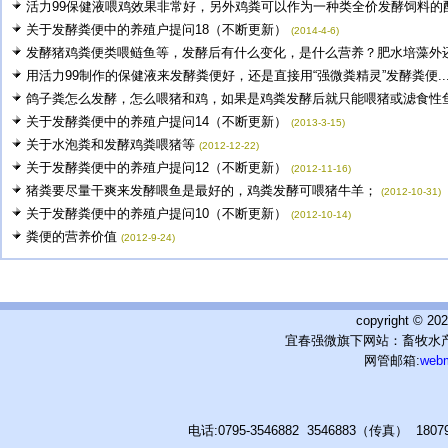
活力99保健液喂鸡效果非常好，另外鸡粪可以作为一种类全价发酵饲料的配.
关于发酵粪便中的养殖户提问18（不断更新）
(2014-4-6)
发酵猪鸡粪便类喂鲢鱼等，发酵后有什么变化，是什么营养？肥水培藻外还有
用活力99制作的保健液来发酵粪便好，还是直接用“强微粪精灵”发酵粪便..
鸽子粪怎么发酵，怎么喂猪和鸡，如果是鸡粪发酵后就只能喂猪或滤食性鱼类
关于发酵粪便中的养殖户提问14（不断更新）
(2013-3-15)
关于水泡粪和发酵鸡粪喂猪等
(2012-12-22)
关于发酵粪便中的养殖户提问12（不断更新）
(2012-11-16)
猪粪要尽量干爽来发酵喂鱼是最好的，鸡粪发酵可喂猪牛羊；
(2012-10-31)
关于发酵粪便中的养殖户提问10（不断更新）
(2012-10-14)
粪便的营养价值
(2012-9-24)
copyright © 
宜春强微旗下网站：畜牧水产
网管邮箱:
web
电话:0795-3546882 3546883（传真） 180