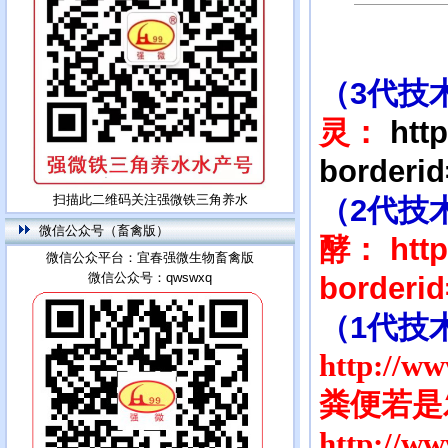
（3代技
灵：
htt
borderi
扫描此二维码关注强微铁三角养水
（2代技
微信公众号（畜禽版）
酵：
htt
微信公众平台：宜春强微生物畜禽版
微信公众号：qwswxq
borderi
（1代技
http://w
粪便若是
http://w