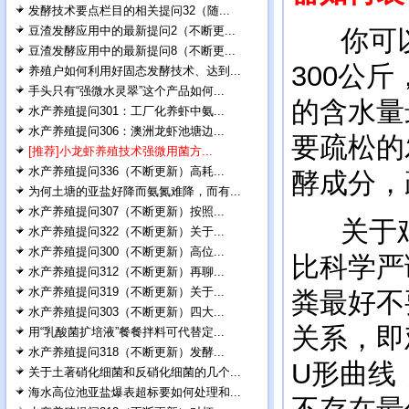
发酵技术要点栏目的相关提问32（随...
豆渣发酵应用中的最新提问2（不断更...
你可以用
豆渣发酵应用中的最新提问8（不断更...
300公
养殖户如何利用好固态发酵技术、达到...
手头只有“强微水灵翠”这个产品如何...
的含水量
水产养殖提问301：工厂化养虾中氨...
水产养殖提问306：澳洲龙虾池塘边...
要疏松的
[推荐]小龙虾养殖技术强微用菌方...
水产养殖提问336（不断更新）高耗...
酵成分，
为何土塘的亚盐好降而氨氮难降，而有...
水产养殖提问307（不断更新）按照...
关于鸡
水产养殖提问322（不断更新）关于...
水产养殖提问300（不断更新）高位...
比科学严
水产养殖提问312（不断更新）再聊...
水产养殖提问319（不断更新）关于...
粪最好不
水产养殖提问303（不断更新）四大...
关系，即
用“乳酸菌扩培液”餐餐拌料可代替定...
水产养殖提问318（不断更新）发酵...
U形曲线
关于土著硝化细菌和反硝化细菌的几个...
海水高位池亚盐爆表超标要如何处理和...