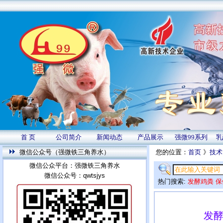
首 页
公司简介
新闻动态
产品展示
强微99系列
乳
微信公众号（强微铁三角养水）
您的位置：
首页
》
技术
微信公众平台：强微铁三角养水
微信公众号：qwtsjys
热门搜索:
发酵鸡粪
保
发酵